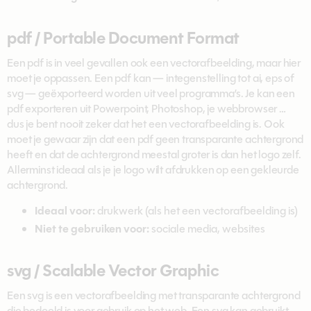
pdf / Portable Document Format
Een pdf is in veel gevallen ook een vectorafbeelding, maar hier
moet je oppassen. Een pdf kan — integenstelling tot ai, eps of
svg — geëxporteerd worden uit veel programma’s. Je kan een
pdf exporteren uit Powerpoint, Photoshop, je webbrowser …
dus je bent nooit zeker dat het een vectorafbeelding is. Ook
moet je gewaar zijn dat een pdf geen transparante achtergrond
heeft en dat de achtergrond meestal groter is dan het logo zelf.
Allerminst ideaal als je je logo wilt afdrukken op een gekleurde
achtergrond.
Ideaal voor:
drukwerk (als het een vectorafbeelding is)
Niet te gebruiken voor:
sociale media, websites
svg / Scalable Vector Graphic
Een svg is een vectorafbeelding met transparante achtergrond
die bedoeld is voor gebruik op het web. Een svg kan gebruikt