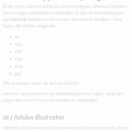
Er zijn heel wat verschillende bestandstypes. Allemaal hebben
ze hun eigen specifieke doeleinden. Je kan de bestandstypes
gemakkelijk herkennen door naar de extensie te kijken. Voor
logo’s zijn dat de volgende:
ai
eps
pdf
svg
png
jpg
We overlopen even de do’s and don’ts.
Let wel: het gaat hier over toepassingen met logo’s. Deze lijst
zegt niets over foto’s en illustraties en dergelijke.
ai / Adobe Illustrator
Staat er .ai te pronken op het einde van je bestandsnaam, dan is