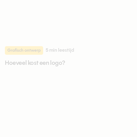
5 min
leestijd
Grafisch ontwerp
Hoeveel kost een logo?