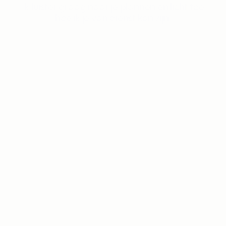
Ik luister graag naar je plannen en licht toe
hoe ik je van dienst kan zijn.