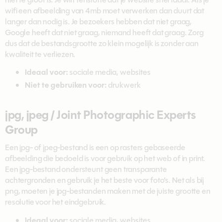
wifi een afbeelding van 4mb moet verwerken dan duurt dat
langer dan nodig is. Je bezoekers hebben dat niet graag,
Google heeft dat niet graag, niemand heeft dat graag. Zorg
dus dat de bestandsgrootte zo klein mogelijk is zonder aan
kwaliteit te verliezen.
Ideaal voor:
sociale media, websites
Niet te gebruiken voor:
drukwerk
jpg, jpeg / Joint Photographic Experts
Group
Een jpg- of jpeg-bestand is een op rasters gebaseerde
afbeelding die bedoeld is voor gebruik op het web of in print.
Een jpg-bestand ondersteunt geen transparante
achtergronden en gebruik je het beste voor foto’s. Net als bij
png, moeten je jpg-bestanden maken met de juiste grootte en
resolutie voor het eindgebruik.
Ideaal voor:
sociale media, websites